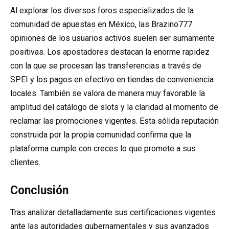
Al explorar los diversos foros especializados de la
comunidad de apuestas en México, las Brazino777
opiniones de los usuarios activos suelen ser sumamente
positivas. Los apostadores destacan la enorme rapidez
con la que se procesan las transferencias a través de
SPEI y los pagos en efectivo en tiendas de conveniencia
locales. También se valora de manera muy favorable la
amplitud del catálogo de slots y la claridad al momento de
reclamar las promociones vigentes. Esta sólida reputación
construida por la propia comunidad confirma que la
plataforma cumple con creces lo que promete a sus
clientes.
Conclusión
Tras analizar detalladamente sus certificaciones vigentes
ante las autoridades gubernamentales y sus avanzados