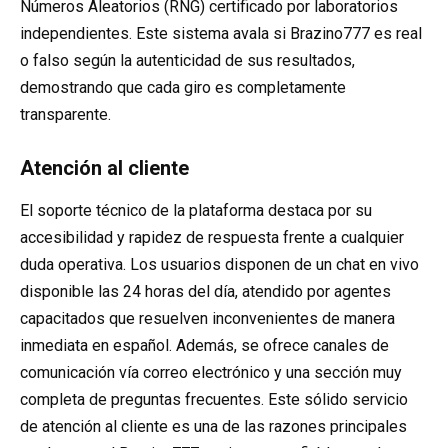
Números Aleatorios (RNG) certificado por laboratorios
independientes. Este sistema avala si Brazino777 es real
o falso según la autenticidad de sus resultados,
demostrando que cada giro es completamente
transparente.
Atención al cliente
El soporte técnico de la plataforma destaca por su
accesibilidad y rapidez de respuesta frente a cualquier
duda operativa. Los usuarios disponen de un chat en vivo
disponible las 24 horas del día, atendido por agentes
capacitados que resuelven inconvenientes de manera
inmediata en español. Además, se ofrece canales de
comunicación vía correo electrónico y una sección muy
completa de preguntas frecuentes. Este sólido servicio
de atención al cliente es una de las razones principales