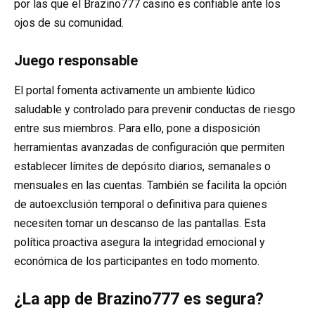
por las que el Brazino777 casino es confiable ante los
ojos de su comunidad.
Juego responsable
El portal fomenta activamente un ambiente lúdico
saludable y controlado para prevenir conductas de riesgo
entre sus miembros. Para ello, pone a disposición
herramientas avanzadas de configuración que permiten
establecer límites de depósito diarios, semanales o
mensuales en las cuentas. También se facilita la opción
de autoexclusión temporal o definitiva para quienes
necesiten tomar un descanso de las pantallas. Esta
política proactiva asegura la integridad emocional y
económica de los participantes en todo momento.
¿La app de Brazino777 es segura?