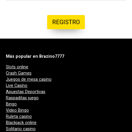
REGISTRO
Más popular en Brazino7777
Slots online
Crash Games
Juegos de mesa casino
Live Casino
Apuestas Deportivas
Raspaditas juego
Bingo
Video Bingo
Ruleta casino
Blackjack online
Solitario casino