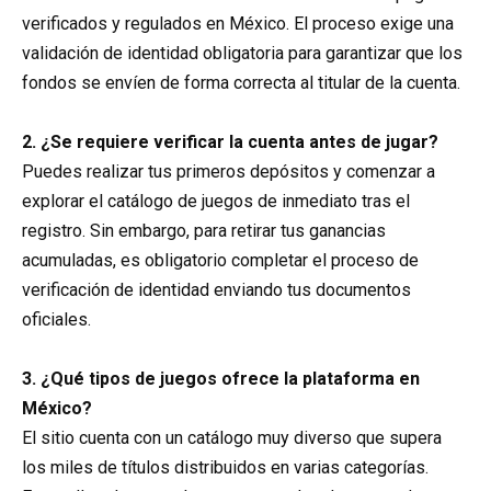
verificados y regulados en México. El proceso exige una
validación de identidad obligatoria para garantizar que los
fondos se envíen de forma correcta al titular de la cuenta.
2. ¿Se requiere verificar la cuenta antes de jugar?
Puedes realizar tus primeros depósitos y comenzar a
explorar el catálogo de juegos de inmediato tras el
registro. Sin embargo, para retirar tus ganancias
acumuladas, es obligatorio completar el proceso de
verificación de identidad enviando tus documentos
oficiales.
3. ¿Qué tipos de juegos ofrece la plataforma en
México?
El sitio cuenta con un catálogo muy diverso que supera
los miles de títulos distribuidos en varias categorías.