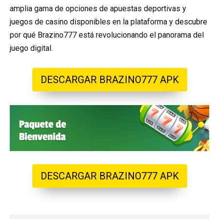
amplia gama de opciones de apuestas deportivas y
juegos de casino disponibles en la plataforma y descubre
por qué Brazino777 está revolucionando el panorama del
juego digital.
DESCARGAR BRAZINO777 APK
DESCARGAR BRAZINO777 APK