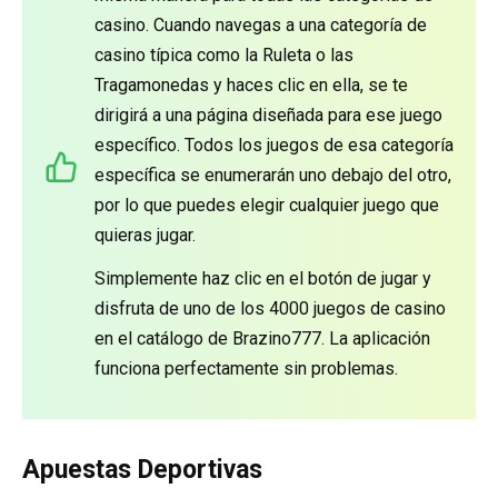
casino. Cuando navegas a una categoría de
casino típica como la Ruleta o las
Tragamonedas y haces clic en ella, se te
dirigirá a una página diseñada para ese juego
específico. Todos los juegos de esa categoría
específica se enumerarán uno debajo del otro,
por lo que puedes elegir cualquier juego que
quieras jugar.
Simplemente haz clic en el botón de jugar y
disfruta de uno de los 4000 juegos de casino
en el catálogo de Brazino777. La aplicación
funciona perfectamente sin problemas.
Apuestas Deportivas