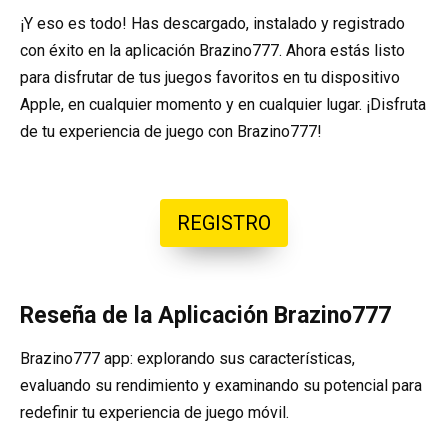
¡Y eso es todo! Has descargado, instalado y registrado
con éxito en la aplicación Brazino777. Ahora estás listo
para disfrutar de tus juegos favoritos en tu dispositivo
Apple, en cualquier momento y en cualquier lugar. ¡Disfruta
de tu experiencia de juego con Brazino777!
REGISTRO
Reseña de la Aplicación Brazino777
Brazino777 app: explorando sus características,
evaluando su rendimiento y examinando su potencial para
redefinir tu experiencia de juego móvil.