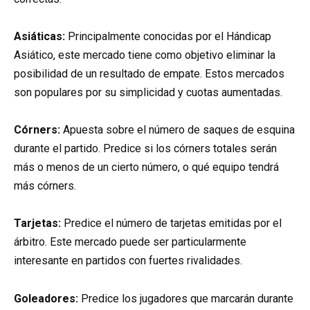
Asiáticas:
Principalmente conocidas por el Hándicap
Asiático, este mercado tiene como objetivo eliminar la
posibilidad de un resultado de empate. Estos mercados
son populares por su simplicidad y cuotas aumentadas.
Córners:
Apuesta sobre el número de saques de esquina
durante el partido. Predice si los córners totales serán
más o menos de un cierto número, o qué equipo tendrá
más córners.
Tarjetas:
Predice el número de tarjetas emitidas por el
árbitro. Este mercado puede ser particularmente
interesante en partidos con fuertes rivalidades.
Goleadores:
Predice los jugadores que marcarán durante