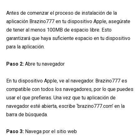
Antes de comenzar el proceso de instalación de la
aplicación Brazino777 en tu dispositivo Apple, asegúrate
de tener al menos 100MB de espacio libre. Esto
garantizará que haya suficiente espacio en tu dispositivo
para la aplicación.
Paso 2:
Abre tu navegador
En tu dispositivo Apple, ve al navegador. Brazino777 es
compatible con todos los navegadores, por lo que puedes
usar el que prefieras. Una vez que tu aplicación de
navegador esté abierta, escribe ‘brazino777.com’ en la
barra de búsqueda.
Paso 3:
Navega por el sitio web