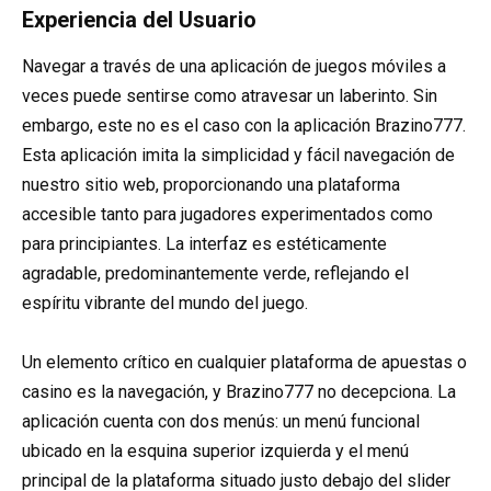
Experiencia del Usuario
Navegar a través de una aplicación de juegos móviles a
veces puede sentirse como atravesar un laberinto. Sin
embargo, este no es el caso con la aplicación Brazino777.
Esta aplicación imita la simplicidad y fácil navegación de
nuestro sitio web, proporcionando una plataforma
accesible tanto para jugadores experimentados como
para principiantes. La interfaz es estéticamente
agradable, predominantemente verde, reflejando el
espíritu vibrante del mundo del juego.
Un elemento crítico en cualquier plataforma de apuestas o
casino es la navegación, y Brazino777 no decepciona. La
aplicación cuenta con dos menús: un menú funcional
ubicado en la esquina superior izquierda y el menú
principal de la plataforma situado justo debajo del slider