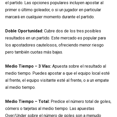
el partido. Las opciones populares incluyen apostar al
primer o último goleador, o si un jugador en particular
marcará en cualquier momento durante el partido.
Doble Oportunidad:
Cubre dos de los tres posibles
resultados en un partido. Este mercado es popular para
los apostadores cautelosos, ofreciendo menor riesgo
pero también cuotas más bajas.
Medio Tiempo – 3 Vías:
Apuesta sobre el resultado al
medio tiempo. Puedes apostar a que el equipo local esté
al frente, el equipo visitante esté al frente, o a un empate
al medio tiempo.
Medio Tiempo – Total:
Predice el número total de goles,
córners o tarjetas al medio tiempo. Las apuestas
Over/Under sobre el número de goles son a menudo