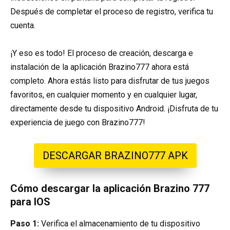
Después de completar el proceso de registro, verifica tu
cuenta.
¡Y eso es todo! El proceso de creación, descarga e
instalación de la aplicación Brazino777 ahora está
completo. Ahora estás listo para disfrutar de tus juegos
favoritos, en cualquier momento y en cualquier lugar,
directamente desde tu dispositivo Android. ¡Disfruta de tu
experiencia de juego con Brazino777!
DESCARGAR BRAZINO777 APK
Cómo descargar la aplicación Brazino 777
para IOS
Paso 1:
Verifica el almacenamiento de tu dispositivo