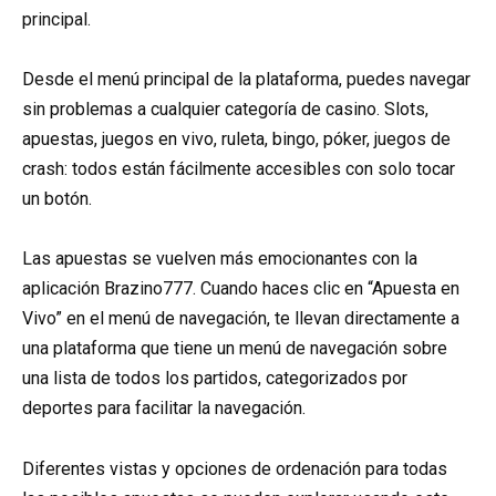
principal.
Desde el menú principal de la plataforma, puedes navegar
sin problemas a cualquier categoría de casino. Slots,
apuestas, juegos en vivo, ruleta, bingo, póker, juegos de
crash: todos están fácilmente accesibles con solo tocar
un botón.
Las apuestas se vuelven más emocionantes con la
aplicación Brazino777. Cuando haces clic en “Apuesta en
Vivo” en el menú de navegación, te llevan directamente a
una plataforma que tiene un menú de navegación sobre
una lista de todos los partidos, categorizados por
deportes para facilitar la navegación.
Diferentes vistas y opciones de ordenación para todas