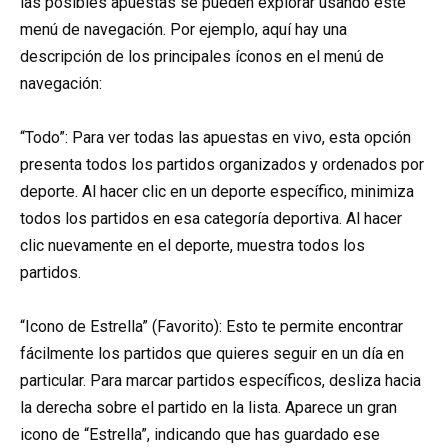
las posibles apuestas se pueden explorar usando este
menú de navegación. Por ejemplo, aquí hay una
descripción de los principales íconos en el menú de
navegación:
“Todo”: Para ver todas las apuestas en vivo, esta opción
presenta todos los partidos organizados y ordenados por
deporte. Al hacer clic en un deporte específico, minimiza
todos los partidos en esa categoría deportiva. Al hacer
clic nuevamente en el deporte, muestra todos los
partidos.
“Icono de Estrella” (Favorito): Esto te permite encontrar
fácilmente los partidos que quieres seguir en un día en
particular. Para marcar partidos específicos, desliza hacia
la derecha sobre el partido en la lista. Aparece un gran
icono de “Estrella”, indicando que has guardado ese