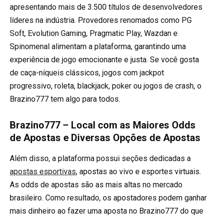
apresentando mais de 3.500 títulos de desenvolvedores
líderes na indústria. Provedores renomados como PG
Soft, Evolution Gaming, Pragmatic Play, Wazdan e
Spinomenal alimentam a plataforma, garantindo uma
experiência de jogo emocionante e justa. Se você gosta
de caça-níqueis clássicos, jogos com jackpot
progressivo, roleta, blackjack, poker ou jogos de crash, o
Brazino777 tem algo para todos.
Brazino777 – Local com as Maiores Odds
de Apostas e Diversas Opções de Apostas
Além disso, a plataforma possui seções dedicadas a
apostas esportivas
, apostas ao vivo e esportes virtuais.
As odds de apostas são as mais altas no mercado
brasileiro. Como resultado, os apostadores podem ganhar
mais dinheiro ao fazer uma aposta no Brazino777 do que