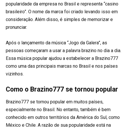
popularidade da empresa no Brasil e representa “casino
brasileiro”. O nome da marca foi criado levando isso em
consideração. Além disso, é simples de memorizar e
pronunciar.
Após o lançamento da música “Jogo da Galera”, as
pessoas começaram a usar a palavra brazino no dia a dia.
Essa música popular ajudou a estabelecer a Brazino777
como uma das principais marcas no Brasil e nos países
vizinhos.
Como o Brazino777 se tornou popular
Brazino777 se tornou popular em muitos países,
especialmente no Brasil. No entanto, também é bem
conhecido em outros territórios da América do Sul, como
México e Chile. A razão de sua popularidade está na