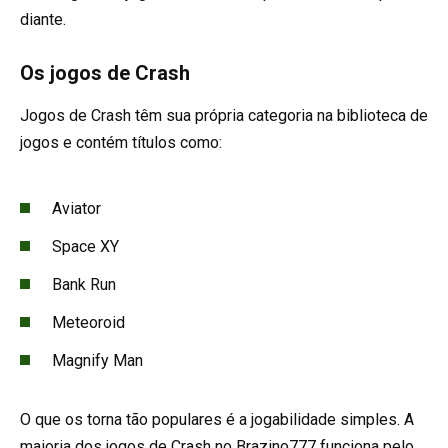
diante.
Os jogos de Crash
Jogos de Crash têm sua própria categoria na biblioteca de
jogos e contém títulos como:
Aviator
Space XY
Bank Run
Meteoroid
Magnify Man
O que os torna tão populares é a jogabilidade simples. A
maioria dos jogos de Crash no Brazino777 funciona pelo