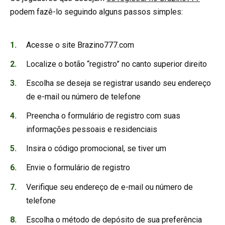
podem fazê-lo seguindo alguns passos simples:
Acesse o site Brazino777.com
Localize o botão “registro” no canto superior direito
Escolha se deseja se registrar usando seu endereço
de e-mail ou número de telefone
Preencha o formulário de registro com suas
informações pessoais e residenciais
Insira o código promocional, se tiver um
Envie o formulário de registro
Verifique seu endereço de e-mail ou número de
telefone
Escolha o método de depósito de sua preferência