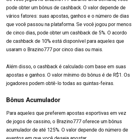
pode obter um bônus de cashback. O valor depende de
vários fatores: suas apostas, ganhos e o número de dias
que você passou na plataforma. Se você jogou por menos
de cinco dias, pode obter um cashback de 5%. O acordo
de cashback de 10% está disponível para aqueles que
usaram o Brazino777 por cinco dias ou mais.
Além disso, o cashback é calculado com base em suas
apostas e ganhos. O valor mínimo do bônus é de R$1. Os
jogadores podem obtê-lo todas as quintas-feiras.
Bônus Acumulador
Para aqueles que preferem apostas esportivas em vez
de jogos de cassino, o Brazino777 oferece um bônus
acumulador de até 125%. O valor depende do número de
eventos em que você deseja apostar.