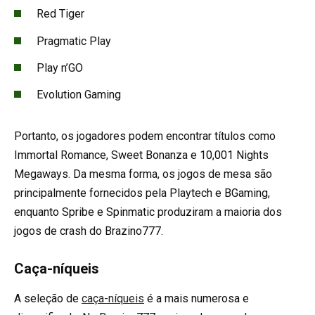
Red Tiger
Pragmatic Play
Play n’GO
Evolution Gaming
Portanto, os jogadores podem encontrar títulos como
Immortal Romance, Sweet Bonanza e 10,001 Nights
Megaways. Da mesma forma, os jogos de mesa são
principalmente fornecidos pela Playtech e BGaming,
enquanto Spribe e Spinmatic produziram a maioria dos
jogos de crash do Brazino777.
Caça-níqueis
A seleção de
caça-níqueis
é a mais numerosa e