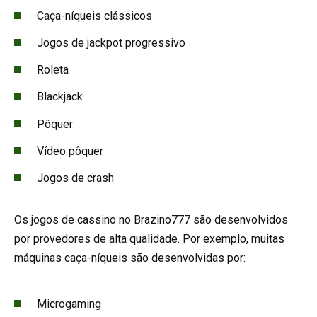
Caça-níqueis clássicos
Jogos de jackpot progressivo
Roleta
Blackjack
Pôquer
Vídeo pôquer
Jogos de crash
Os jogos de cassino no Brazino777 são desenvolvidos
por provedores de alta qualidade. Por exemplo, muitas
máquinas caça-níqueis são desenvolvidas por:
Microgaming