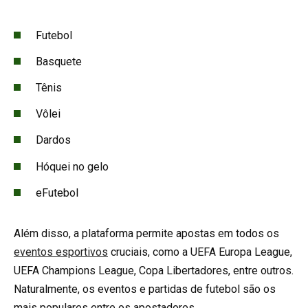
Futebol
Basquete
Tênis
Vôlei
Dardos
Hóquei no gelo
eFutebol
Além disso, a plataforma permite apostas em todos os
eventos esportivos
cruciais, como a UEFA Europa League,
UEFA Champions League, Copa Libertadores, entre outros.
Naturalmente, os eventos e partidas de futebol são os
mais populares entre os apostadores.