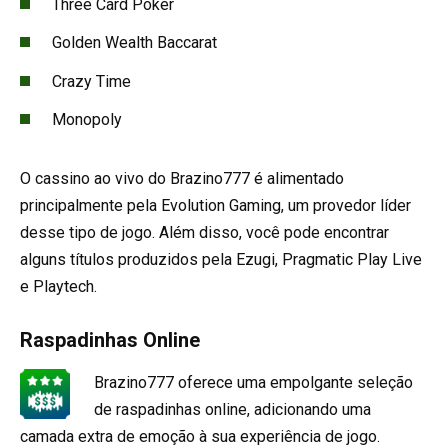
Three Card Poker
Golden Wealth Baccarat
Crazy Time
Monopoly
O cassino ao vivo do Brazino777 é alimentado
principalmente pela Evolution Gaming, um provedor líder
desse tipo de jogo. Além disso, você pode encontrar
alguns títulos produzidos pela Ezugi, Pragmatic Play Live
e Playtech.
Raspadinhas Online
Brazino777 oferece uma empolgante seleção
de raspadinhas online, adicionando uma
camada extra de emoção à sua experiência de jogo.