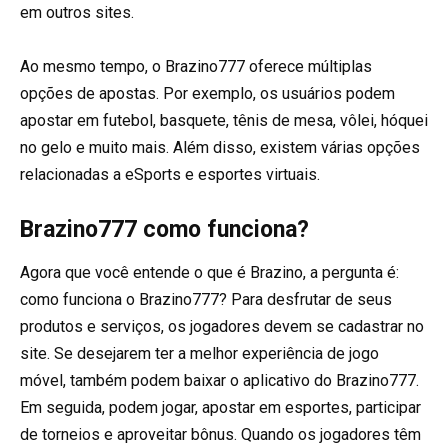
em outros sites.
Ao mesmo tempo, o Brazino777 oferece múltiplas
opções de apostas. Por exemplo, os usuários podem
apostar em futebol, basquete, tênis de mesa, vôlei, hóquei
no gelo e muito mais. Além disso, existem várias opções
relacionadas a eSports e esportes virtuais.
Brazino777 como funciona?
Agora que você entende o que é Brazino, a pergunta é:
como funciona o Brazino777? Para desfrutar de seus
produtos e serviços, os jogadores devem se cadastrar no
site. Se desejarem ter a melhor experiência de jogo
móvel, também podem baixar o aplicativo do Brazino777.
Em seguida, podem jogar, apostar em esportes, participar
de torneios e aproveitar bônus. Quando os jogadores têm