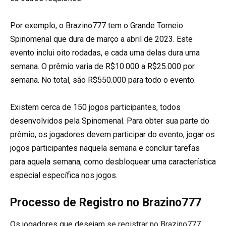
Por exemplo, o Brazino777 tem o Grande Torneio
Spinomenal que dura de março a abril de 2023. Este
evento inclui oito rodadas, e cada uma delas dura uma
semana. O prêmio varia de R$10.000 a R$25.000 por
semana. No total, são R$550.000 para todo o evento.
Existem cerca de 150 jogos participantes, todos
desenvolvidos pela Spinomenal. Para obter sua parte do
prêmio, os jogadores devem participar do evento, jogar os
jogos participantes naquela semana e concluir tarefas
para aquela semana, como desbloquear uma característica
especial específica nos jogos.
Processo de Registro no Brazino777
Os jogadores que desejam
se registrar no Brazino777